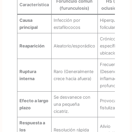
Forúnculo común
HS (Tríada 
Característica
(furunculosis)
oclusión folicu
Causa
Infección por
Hiperqueratosis
principal
estafilococos
folicular
Crónico y
Reaparición
Aleatorio/esporádico
específico de la
ubicación
Frecuente
Ruptura
Raro (Generalmente
(Desencadena
interna
crece hacia afuera)
inflamación
profunda)
Se desvanece con
Efecto a largo
Provoca
una pequeña
plazo
fistulización/tún
cicatriz.
Respuesta a
Alivio
los
Resolución rápida