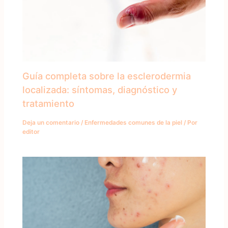
Guía completa sobre la esclerodermia
localizada: síntomas, diagnóstico y
tratamiento
Deja un comentario
/
Enfermedades comunes de la piel
/ Por
editor