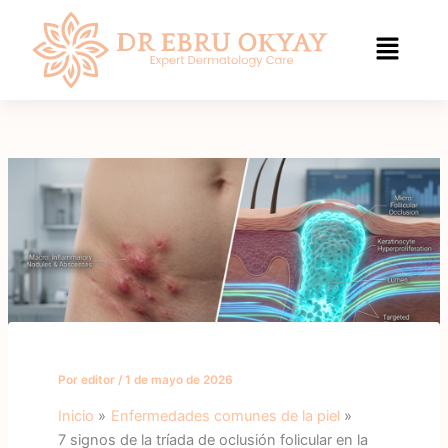
Saltar
al
contenido
Por
editor
/
1 de mayo de 2026
Inicio
Enfermedades comunes de la piel
7 signos de la tríada de oclusión folicular en la