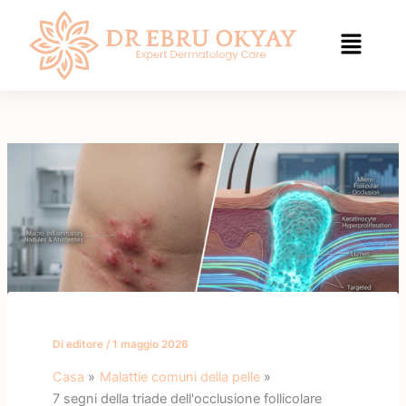
Vai
al
contenuto
Di
editore
/
1 maggio 2026
Casa
Malattie comuni della pelle
7 segni della triade dell'occlusione follicolare