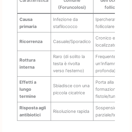
Caratteristica
comune
dell'occlusione
(Foruncolosi)
follicolare)
Causa
Infezione da
Ipercheratosi
primaria
stafilococco
follicolare
Cronico e
Ricorrenza
Casuale/Sporadico
localizzato
Raro (di solito la
Frequente (scate
Rottura
testa è rivolta
un'infiammazione
interna
verso l'esterno)
profonda)
Effetti a
Porta alla
Sbiadisce con una
lungo
formazione di
piccola cicatrice
termine
fistole/tunnel
Risposta agli
Sospensione
Risoluzione rapida
antibiotici
parziale/tempora