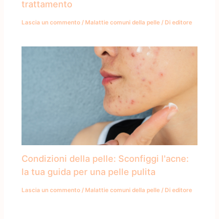
trattamento
Lascia un commento
/
Malattie comuni della pelle
/ Di
editore
Condizioni della pelle: Sconfiggi l'acne:
la tua guida per una pelle pulita
Lascia un commento
/
Malattie comuni della pelle
/ Di
editore