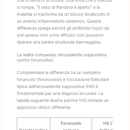
che si verifichi la rottura. Una volta che il follicolo
si rompe, "il vaso di Pandora è aperto" e la
malattia si trasforma da un blocco localizzato in
un evento infiammatorio sistemico. Questa
differenza spiega perché gli antibiotici topici da
soli spesso non sono efficaci: non possono
riparare una parete strutturale danneggiata.
La realtà comparata: idrosadenite suppurativa
contro foruncolosi
Comprendere la differenza tra un semplice
foruncolo (foruncolosi) e l'occlusione follicolare
tipica dell'idrosadenite suppurativa (HS) è
fondamentale per una diagnosi accurata. La
tabella seguente illustra perché l'HS richiede un
approccio clinico differente.
Foruncolo
HS (Triade