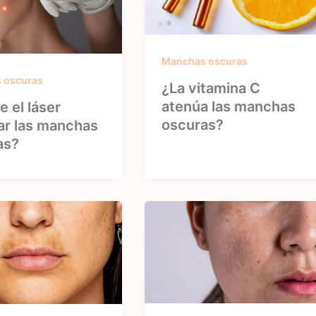
Manchas oscuras
 oscuras
¿La vitamina C
atenúa las manchas
 el láser
oscuras?
ar las manchas
as?