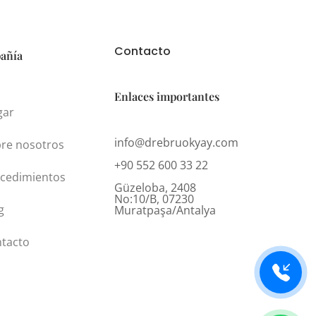
Contacto
añía
Enlaces importantes
gar
info@drebruokyay.com
re nosotros
+90 552 600 33 22
cedimientos
Güzeloba, 2408
No:10/B, 07230
g
Muratpaşa/Antalya
tacto