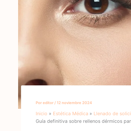
Por
editor
/
12 noviembre 2024
Inicio
Estética Médica
Llenado de solic
Guía definitiva sobre rellenos dérmicos pa