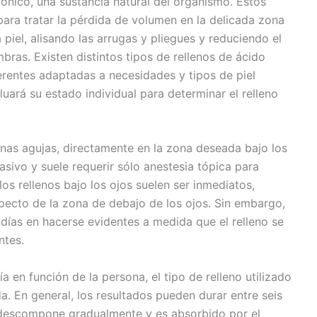
ónico, una sustancia natural del organismo. Estos
ara tratar la pérdida de volumen en la delicada zona
 piel, alisando las arrugas y pliegues y reduciendo el
bras. Existen distintos tipos de rellenos de ácido
erentes adaptadas a necesidades y tipos de piel
luará su estado individual para determinar el relleno
finas agujas, directamente en la zona deseada bajo los
sivo y suele requerir sólo anestesia tópica para
los rellenos bajo los ojos suelen ser inmediatos,
ecto de la zona de debajo de los ojos. Sin embargo,
días en hacerse evidentes a medida que el relleno se
ntes.
a en función de la persona, el tipo de relleno utilizado
da. En general, los resultados pueden durar entre seis
 descompone gradualmente y es absorbido por el