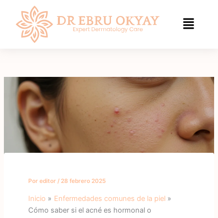
Saltar
al
contenido
Por
editor
/
28 febrero 2025
Inicio
Enfermedades comunes de la piel
Cómo saber si el acné es hormonal o