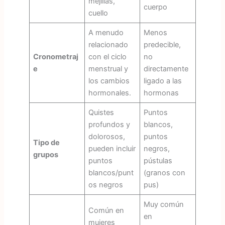
mejillas,
cuerpo
cuello
A menudo
Menos
relacionado
predecible,
Cronometraj
con el ciclo
no
e
menstrual y
directamente
los cambios
ligado a las
hormonales.
hormonas
Quistes
Puntos
profundos y
blancos,
dolorosos,
puntos
Tipo de
pueden incluir
negros,
grupos
puntos
pústulas
blancos/punt
(granos con
os negros
pus)
Muy común
Común en
en
mujeres