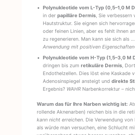
Polynukleotide vom L-Typ (0,5–1,0 M D
in der
papilläre Dermis
, Sie verbessern 
Hautstruktur. Sie eignen sich hervorrag
oder feinen Linien, aber es fehlt ihnen an
zu regenerieren. Man kann sie sich als …
Anwendung mit positiven Eigenschaften
Polynukleotide vom H-Typ (1,5–3,0 M 
dringen bis zum
retikuläre Dermis
, Dor
Endothelzellen. Dies löst eine Kaskad
Adenosinspiegel ansteigt und
direkte St
Ergebnis?
WAHR
Narbenkorrektur – nich
Warum das für Ihre Narben wichtig ist:
Atr
rollende Aknenarben) reichen bis in die re
kann nicht erreichen
. Die Verwendung von 
als würde man versuchen, eine Schlucht mi