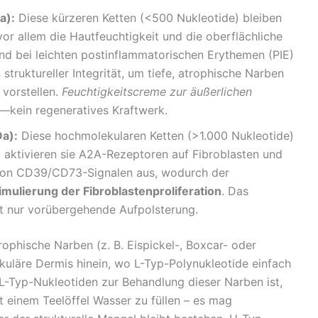
a):
Diese kürzeren Ketten (<500 Nukleotide) bleiben
vor allem die Hautfeuchtigkeit und die oberflächliche
end bei leichten postinflammatorischen Erythemen (PIE)
 struktureller Integrität, um tiefe, atrophische Narben
 vorstellen.
Feuchtigkeitscreme zur äußerlichen
—kein regeneratives Kraftwerk.
Da):
Diese hochmolekularen Ketten (>1.000 Nukleotide)
t aktivieren sie A2A-Rezeptoren auf Fibroblasten und
e von CD39/CD73-Signalen aus, wodurch der
imulierung der Fibroblastenproliferation
. Das
t nur vorübergehende Aufpolsterung.
ophische Narben (z. B. Eispickel-, Boxcar- oder
tikuläre Dermis hinein, wo L-Typ-Polynukleotide einfach
L-Typ-Nukleotiden zur Behandlung dieser Narben ist,
t einem Teelöffel Wasser zu füllen – es mag