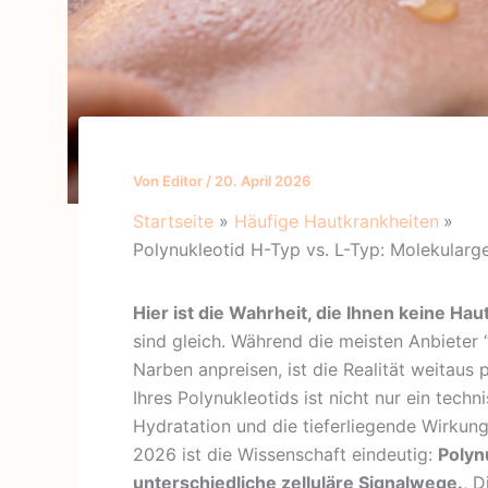
Von
Editor
/
20. April 2026
Startseite
Häufige Hautkrankheiten
Polynukleotid H-Typ vs. L-Typ: Molekularg
Hier ist die Wahrheit, die Ihnen keine Hau
sind gleich. Während die meisten Anbieter 
Narben anpreisen, ist die Realität weitaus
Ihres Polynukleotids ist nicht nur ein techn
Hydratation und die tieferliegende Wirkun
2026 ist die Wissenschaft eindeutig:
Polyn
unterschiedliche zelluläre Signalwege.
, 