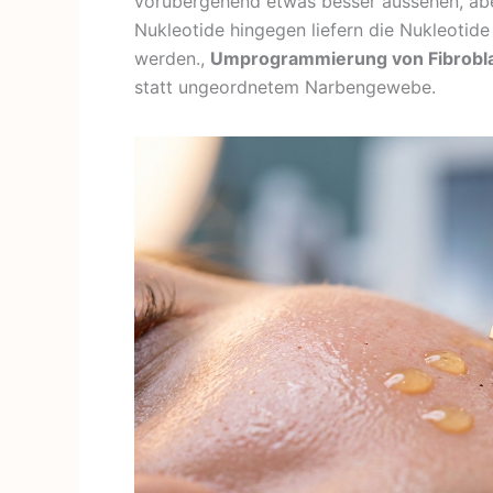
vorübergehend etwas besser aussehen, aber
Nukleotide hingegen liefern die Nukleotid
werden.,
Umprogrammierung von Fibroblas
statt ungeordnetem Narbengewebe.