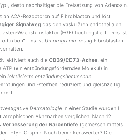
Typ), desto nachhaltiger die Freisetzung von Adenosin.
 an A2A-Rezeptoren auf Fibroblasten und löst
giger Signalweg
das den vaskulären endothelialen
asten-Wachstumsfaktor (FGF) hochreguliert. Dies ist
produktion” – es ist
Umprogrammierung
Fibroblasten
 verhalten.
 aktiviert auch die
CD39/CD73-Achse
, ein
 ATP (ein entzündungsförderndes Molekül) in
ein
lokalisierte entzündungshemmende
rötungen und -steifheit reduziert und gleichzeitig
rdert.
 investigative Dermatologie
In einer Studie wurden H-
t atrophischen Aknenarben verglichen. Nach 12
 Verbesserung der Narbentiefe
(gemessen mittels
n der L-Typ-Gruppe. Noch bemerkenswerter? Die