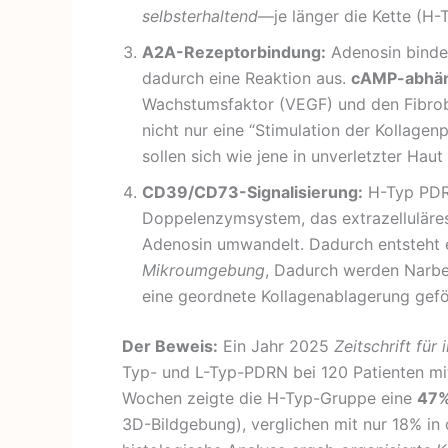
selbsterhaltend
—je länger die Kette (H-
A2A-Rezeptorbindung:
Adenosin bindet
dadurch eine Reaktion aus.
cAMP-abhän
Wachstumsfaktor (VEGF) und den Fibrobl
nicht nur eine “Stimulation der Kollagen
sollen sich wie jene in unverletzter Haut
CD39/CD73-Signalisierung:
H-Typ PDRN
Doppelenzymsystem, das extrazelluläres
Adenosin umwandelt. Dadurch entsteht 
Mikroumgebung
, Dadurch werden Narben
eine geordnete Kollagenablagerung gefö
Der Beweis:
Ein Jahr 2025
Zeitschrift für
Typ- und L-Typ-PDRN bei 120 Patienten mi
Wochen zeigte die H-Typ-Gruppe eine
47%
3D-Bildgebung), verglichen mit nur 18% i