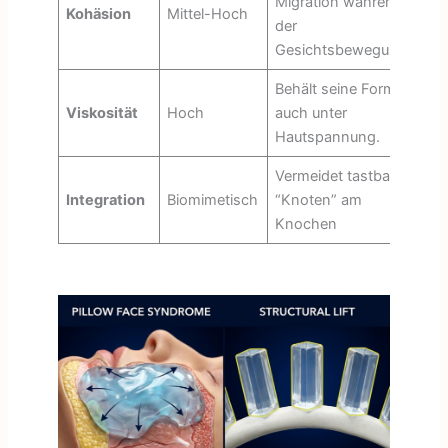
Migration während
Kohäsion
Mittel-Hoch
der
Gesichtsbewegungen
Behält seine Form
Viskosität
Hoch
auch unter
Hautspannung.
Vermeidet tastbare
Integration
Biomimetisch
“Knoten” am
Knochen