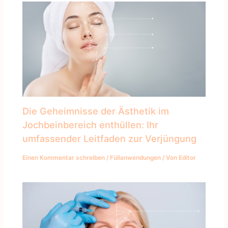
Die Geheimnisse der Ästhetik im
Jochbeinbereich enthüllen: Ihr
umfassender Leitfaden zur Verjüngung
Einen Kommentar schreiben
/
Füllanwendungen
/ Von
Editor