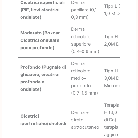
Cicatrici superficiali
Derma
Tipo L (0,5 M–
(PIE, lievi cicatrici
papillare (0,1–
1,0 M Da)
ondulate)
0,3 mm)
Derma
Moderato (Boxcar,
reticolare
Tipo H (1,5M–
Cicatrici ondulate
superiore
2,0M Da)
poco profonde)
(0,4–0,6 mm)
Derma
Profondo (Pugnale di
reticolare
Tipo H (2,5M–
ghiaccio, cicatrici
medio-
3,0M Da) +
profonde e
profondo
Microneedling
ondulate)
(0,7–1,5 mm)
Terapia di tipo
Derma +
H (3,0 milioni
Cicatrici
strato
di Da) +
ipertrofiche/cheloidi
sottocutaneo
terapia
aggiuntiva*