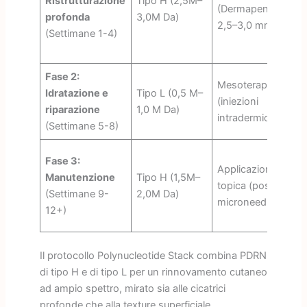
Ristrutturazione
Tipo H (2,5M–
D
(Dermapen,
profonda
3,0M Da)
re
2,5–3,0 mm)
(Settimane 1-4)
Fase 2:
Mesoterapia
Idratazione e
Tipo L (0,5 M–
D
(iniezioni
riparazione
1,0 M Da)
pa
intradermiche)
(Settimane 5-8)
D
Fase 3:
Applicazione
pa
Manutenzione
Tipo H (1,5M–
topica (post-
d
(Settimane 9-
2,0M Da)
microneedling)
re
12+)
s
Il protocollo Polynucleotide Stack combina PDRN
di tipo H e di tipo L per un rinnovamento cutaneo
ad ampio spettro, mirato sia alle cicatrici
profonde che alla texture superficiale.