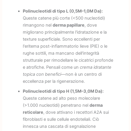
Polinucleotidi di tipo L (0,5M–1,0M Da):
Queste catene più corte (<500 nucleotidi)
rimangono nel
derma papillare
, dove
migliorano principalmente l'idratazione e la
texture superficiale. Sono eccellenti per
l'eritema post-infiammatorio lieve (PIE) o le
rughe sottili, ma mancano dell'integrità
strutturale per rimodellare le cicatrici profonde
e atrofiche. Pensali come un
crema idratante
topica con benefici
—non è un centro di
eccellenza per la rigenerazione.
Polinucleotidi di tipo H (1,5M–3,0M Da):
Queste catene ad alto peso molecolare
(>1.000 nucleotidi) penetrano nel
derma
reticolare
, dove attivano i recettori A2A sui
fibroblasti e sulle cellule endoteliali. Ciò
innesca una cascata di segnalazione