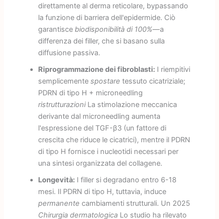
direttamente al derma reticolare, bypassando
la funzione di barriera dell'epidermide. Ciò
garantisce
biodisponibilità di 100%
—a
differenza dei filler, che si basano sulla
diffusione passiva.
Riprogrammazione dei fibroblasti:
I riempitivi
semplicemente
spostare
tessuto cicatriziale;
PDRN di tipo H + microneedling
ristrutturazioni
La stimolazione meccanica
derivante dal microneedling aumenta
l'espressione del TGF-β3 (un fattore di
crescita che riduce le cicatrici), mentre il PDRN
di tipo H fornisce i nucleotidi necessari per
una sintesi organizzata del collagene.
Longevità:
I filler si degradano entro 6-18
mesi. Il PDRN di tipo H, tuttavia, induce
permanente
cambiamenti strutturali. Un 2025
Chirurgia dermatologica
Lo studio ha rilevato