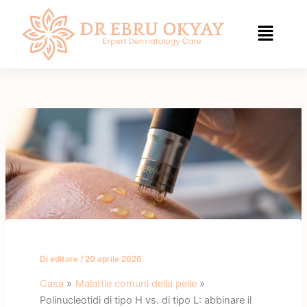
Vai
al
contenuto
Di
editore
/
20 aprile 2026
Casa
Malattie comuni della pelle
Polinucleotidi di tipo H vs. di tipo L: abbinare il