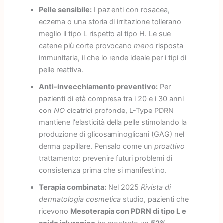
Pelle sensibile:
I pazienti con rosacea,
eczema o una storia di irritazione tollerano
meglio il tipo L rispetto al tipo H. Le sue
catene più corte provocano
meno
risposta
immunitaria, il che lo rende ideale per i tipi di
pelle reattiva.
Anti-invecchiamento preventivo:
Per
pazienti di età compresa tra i 20 e i 30 anni
con
NO
cicatrici profonde, L-Type PDRN
mantiene l'elasticità della pelle stimolando la
produzione di glicosaminoglicani (GAG) nel
derma papillare. Pensalo come un
proattivo
trattamento: prevenire futuri problemi di
consistenza prima che si manifestino.
Terapia combinata:
Nel 2025
Rivista di
dermatologia cosmetica
studio, pazienti che
ricevono
Mesoterapia con PDRN di tipo L e
acido ialuronico
ha mostrato un
52%