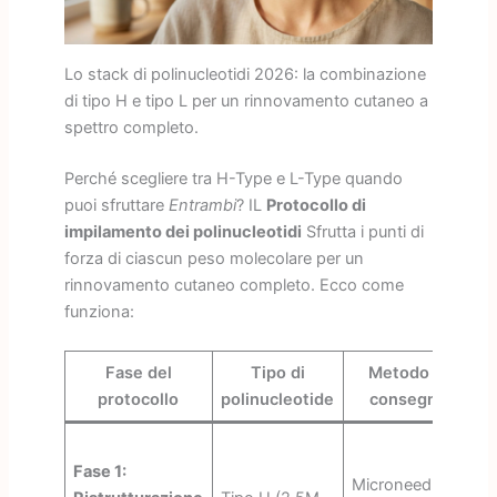
Lo stack di polinucleotidi 2026: la combinazione
di tipo H e tipo L per un rinnovamento cutaneo a
spettro completo.
Perché scegliere tra H-Type e L-Type quando
puoi sfruttare
Entrambi
? IL
Protocollo di
impilamento dei polinucleotidi
Sfrutta i punti di
forza di ciascun peso molecolare per un
rinnovamento cutaneo completo. Ecco come
funziona:
Fase del
Tipo di
Metodo di
protocollo
polinucleotide
consegna
d
Fase 1:
Microneedling