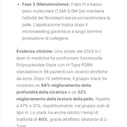
Fase 3 (Manutenzione):
Il tipo H a basso
peso molecolare (1,5M–2,0M Da) mantiene
l'attività dei fibroblasti senza sovrastimolare la
pelle. L'applicazione topica dopo il
microneedling garantisce
a lungo termine
produzione di collagene.
Evidenze cliniche:
Uno studio del 2025 in
I
laser in medicina
ha confrontato il protocollo
Polynucleotide Stack con H-Type PDRN
standalone in 98 pazienti con cicatrici atrofiche
da acne. Dopo 12 settimane, il gruppo stack ha
mostrato un
68% miglioramento della
profondità della cicatrice
e un
52%
miglioramento della texture della pelle
, rispetto
a 47% e 31%, rispettivamente, nel gruppo solo di
tipo H. Lo stack ha anche ridotto i tempi di
inattività di
40%
, grazie all'effetto idratante di L-
Type.