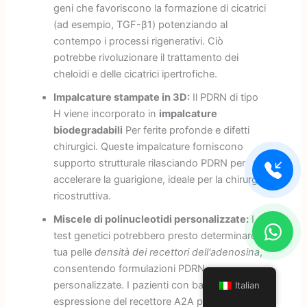
geni che favoriscono la formazione di cicatrici
(ad esempio, TGF-β1) potenziando al
contempo i processi rigenerativi. Ciò
potrebbe rivoluzionare il trattamento dei
cheloidi e delle cicatrici ipertrofiche.
Impalcature stampate in 3D:
Il PDRN di tipo
H viene incorporato in
impalcature
biodegradabili
Per ferite profonde e difetti
chirurgici. Queste impalcature forniscono
supporto strutturale rilasciando PDRN per
accelerare la guarigione, ideale per la chirurgia
ricostruttiva.
Miscele di polinucleotidi personalizzate:
I
test genetici potrebbero presto determinare la
tua pelle
densità dei recettori dell'adenosina
,
consentendo formulazioni PDRN
personalizzate. I pazienti con bassa
Italian
espressione del recettore A2A potrebbero