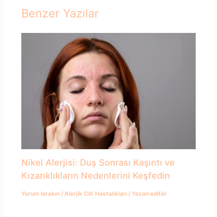
Benzer Yazılar
Nikel Alerjisi: Duş Sonrası Kaşıntı ve
Kızarıklıkların Nedenlerini Keşfedin
Yorum bırakın
/
Alerjik Cilt Hastalıkları
/ Yazan
editör