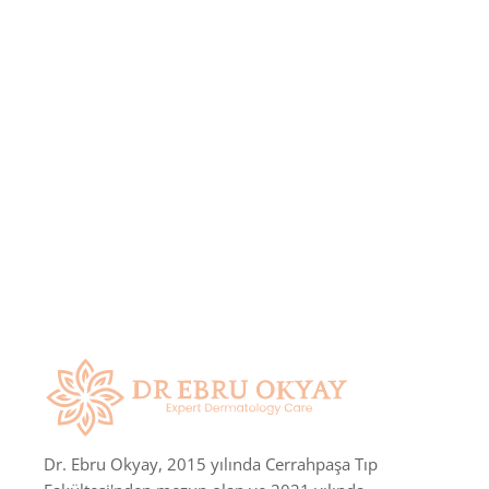
Dr. Ebru Okyay, 2015 yılında Cerrahpaşa Tıp