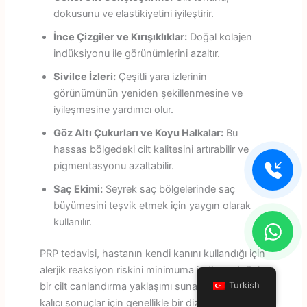
dokusunu ve elastikiyetini iyileştirir.
İnce Çizgiler ve Kırışıklıklar:
Doğal kolajen
indüksiyonu ile görünümlerini azaltır.
Sivilce İzleri:
Çeşitli yara izlerinin
görünümünün yeniden şekillenmesine ve
iyileşmesine yardımcı olur.
Göz Altı Çukurları ve Koyu Halkalar:
Bu
hassas bölgedeki cilt kalitesini artırabilir ve
pigmentasyonu azaltabilir.
Saç Ekimi:
Seyrek saç bölgelerinde saç
büyümesini teşvik etmek için yaygın olarak
kullanılır.
PRP tedavisi, hastanın kendi kanını kullandığı için
alerjik reaksiyon riskini minimuma indiren, doğal
Turkish
bir cilt canlandırma yaklaşımı sunar. Optimum ve
kalıcı sonuçlar için genellikle bir dizi seans