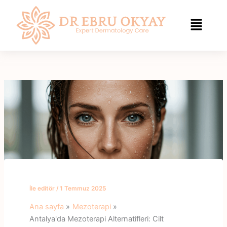
İçeriğe
geç
İle
editör
/
1 Temmuz 2025
Ana sayfa
Mezoterapi
Antalya'da Mezoterapi Alternatifleri: Cilt