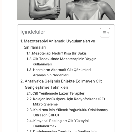
İçindekiler
Mezoterapiyi Anlamak: Uygulamaları ve
Sınırlamaları
Mezoterapi Nedir? Kısa Bir Bakış
Cilt Tedavisinde Mezoterapinin Yaygın
Kullanımları
Hastaların Alternatif Cilt Çözümleri
Aramasının Nedenleri
Antalya'da Gelişmiş Enjekte Edilmeyen Cilt
Gençleştirme Teknikleri
Cilt Yenilemede Lazer Terapileri
Kolajen İndüksiyonu için Radyofrekans (RF)
Mikroiğneleme
Kaldırma için Yüksek Yoğunluklu Odaklanmış
Ultrason (HIFU)
Kimyasal Peelingler: Cilt Yüzeyini
Canlandırmak
Derinlemesine Temizlik ve Peeling için