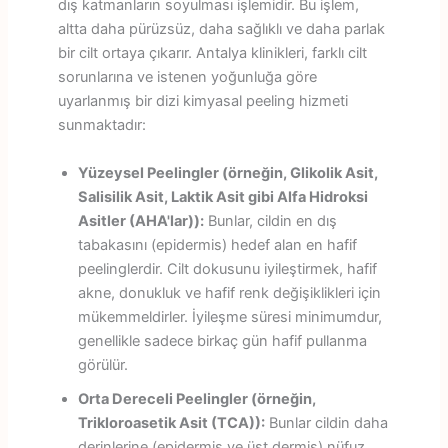
dış katmanların soyulması işlemidir. Bu işlem,
altta daha pürüzsüz, daha sağlıklı ve daha parlak
bir cilt ortaya çıkarır. Antalya klinikleri, farklı cilt
sorunlarına ve istenen yoğunluğa göre
uyarlanmış bir dizi kimyasal peeling hizmeti
sunmaktadır:
Yüzeysel Peelingler (örneğin, Glikolik Asit,
Salisilik Asit, Laktik Asit gibi Alfa Hidroksi
Asitler (AHA'lar)):
Bunlar, cildin en dış
tabakasını (epidermis) hedef alan en hafif
peelinglerdir. Cilt dokusunu iyileştirmek, hafif
akne, donukluk ve hafif renk değişiklikleri için
mükemmeldirler. İyileşme süresi minimumdur,
genellikle sadece birkaç gün hafif pullanma
görülür.
Orta Dereceli Peelingler (örneğin,
Trikloroasetik Asit (TCA)):
Bunlar cildin daha
derinlerine (epidermis ve üst dermis) nüfuz