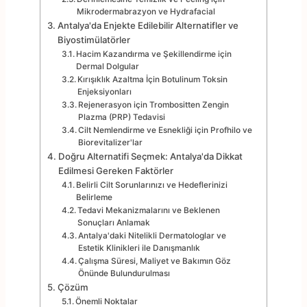
Mikrodermabrazyon ve Hydrafacial
Antalya'da Enjekte Edilebilir Alternatifler ve
Biyostimülatörler
Hacim Kazandırma ve Şekillendirme için
Dermal Dolgular
Kırışıklık Azaltma İçin Botulinum Toksin
Enjeksiyonları
Rejenerasyon için Trombositten Zengin
Plazma (PRP) Tedavisi
Cilt Nemlendirme ve Esnekliği için Profhilo ve
Biorevitalizer'lar
Doğru Alternatifi Seçmek: Antalya'da Dikkat
Edilmesi Gereken Faktörler
Belirli Cilt Sorunlarınızı ve Hedeflerinizi
Belirleme
Tedavi Mekanizmalarını ve Beklenen
Sonuçları Anlamak
Antalya'daki Nitelikli Dermatologlar ve
Estetik Klinikleri ile Danışmanlık
Çalışma Süresi, Maliyet ve Bakımın Göz
Önünde Bulundurulması
Çözüm
Önemli Noktalar