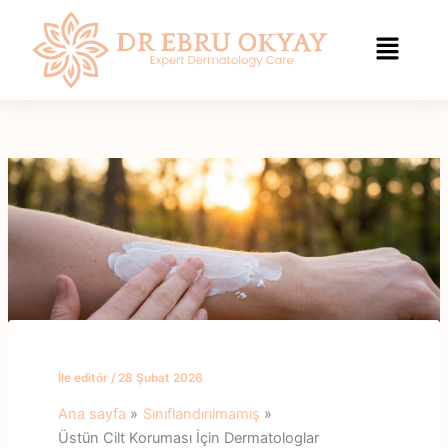
İçeriğe
geç
İle
editör
/
28 Şubat 2026
Ana sayfa
Sınıflandırılmamış
Üstün Cilt Koruması İçin Dermatologlar