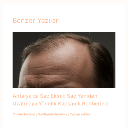
Benzer Yazılar
Antalya'da Saç Ekimi: Saç Yeniden
Uzatmaya Yönelik Kapsamlı Rehberiniz
Yorum bırakın
/
Sınıflandırılmamış
/ Yazan
editör