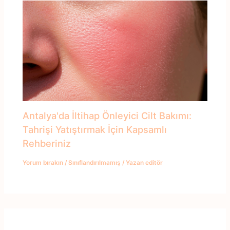
Antalya'da İltihap Önleyici Cilt Bakımı:
Tahrişi Yatıştırmak İçin Kapsamlı
Rehberiniz
Yorum bırakın
/
Sınıflandırılmamış
/ Yazan
editör