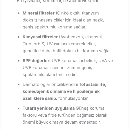
En İyi Güneş Koruma İçin Önemli Noktalar
Mineral filtreler
(Çinko oksit, titanyum
dioksit) hassas ciltler için ideal olan nazik,
geniş spektrumlu koruma sağlar.
Kimyasal filtreler
(Avobenzon, ekamsül,
Tinosorb S) UV ışınlarını emerek etkili,
genellikle daha hafif dokulu bir koruma sağlar.
SPF değerleri
UVB korumasını belirtir; UVA ve
UVB koruması için her zaman geniş
spektrumlu olanı tercih edin.
Dermatologlar önceliklendirir
fotostabilite,
komedojenik olmama ve hipoalerjenik
özelliklere sahip.
formülasyonlar.
Tutarlı yeniden uygulama
Güneş koruma
faktörü veya filtre türünden bağımsız olarak,
önemi büyük olmaya devam etmektedir.