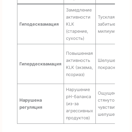
Замедление
активности
Тусклая кожа,
Гиподесквамация
KLK
забитые поры,
(старение,
милиумы
сухость)
Повышенная
активность
Шелушение,
Гипердесквамация
KLK (экзема,
покраснение, зу
псориаз)
Нарушение
Ощущение
pH-баланса
Нарушена
стянутости,
(из-за
регуляция
чувствительнос
агрессивных
шелушение.
продуктов)