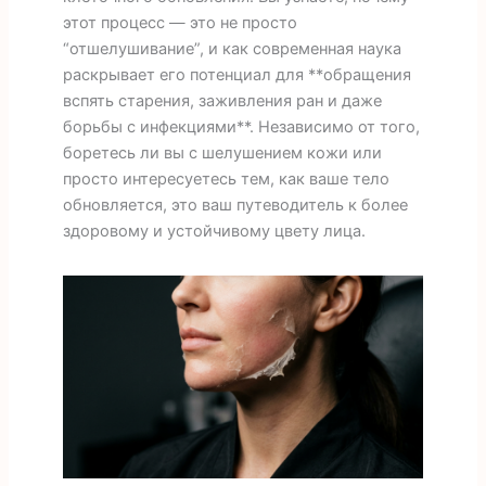
этот процесс — это не просто
“отшелушивание”, и как современная наука
раскрывает его потенциал для **обращения
вспять старения, заживления ран и даже
борьбы с инфекциями**. Независимо от того,
боретесь ли вы с шелушением кожи или
просто интересуетесь тем, как ваше тело
обновляется, это ваш путеводитель к более
здоровому и устойчивому цвету лица.