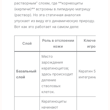
растворным” слоем, где **корнеоциты
(кирпичи)** встроены в липидную матрицу
(раствор). Но эта статичная аналогия
упускает из виду его динамическую природу.
Вот как это работает на самом деле:
Роль в отслоении
Ключевые
Слой
кожи
игроки
Место
зарождения
кератиноцитов;
Базальный
Кератин 5/14,
здесь происходит
слой
интегрины
деление
стволовых
клеток.
Кератиноциты
начинают