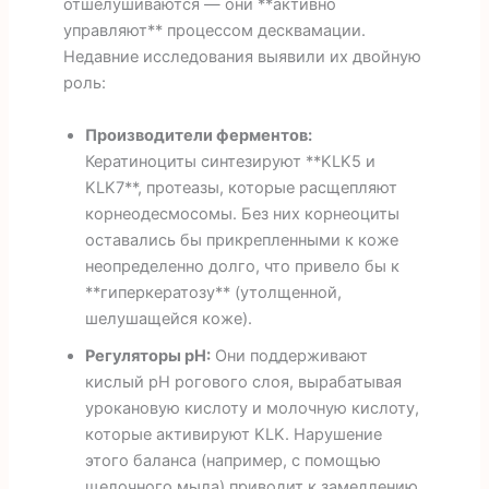
отшелушиваются — они **активно
управляют** процессом десквамации.
Недавние исследования выявили их двойную
роль:
Производители ферментов:
Кератиноциты синтезируют **KLK5 и
KLK7**, протеазы, которые расщепляют
корнеодесмосомы. Без них корнеоциты
оставались бы прикрепленными к коже
неопределенно долго, что привело бы к
**гиперкератозу** (утолщенной,
шелушащейся коже).
Регуляторы pH:
Они поддерживают
кислый pH рогового слоя, вырабатывая
урокановую кислоту и молочную кислоту,
которые активируют KLK. Нарушение
этого баланса (например, с помощью
щелочного мыла) приводит к замедлению