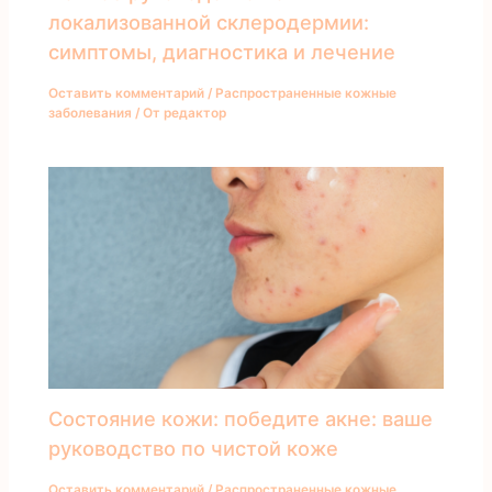
локализованной склеродермии:
симптомы, диагностика и лечение
Оставить комментарий
/
Распространенные кожные
заболевания
/ От
редактор
Состояние кожи: победите акне: ваше
руководство по чистой коже
Оставить комментарий
/
Распространенные кожные