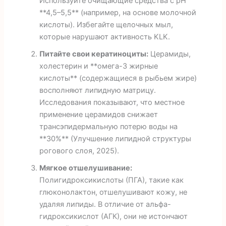
Используйте очищающие средства с pH
**4,5–5,5** (например, на основе молочной
кислоты). Избегайте щелочных мыл,
которые нарушают активность KLK.
Питайте свои кератиноциты:
Церамиды,
холестерин и **омега-3 жирные
кислоты** (содержащиеся в рыбьем жире)
восполняют липидную матрицу.
Исследования показывают, что местное
применение церамидов снижает
трансэпидермальную потерю воды на
**30%** (Улучшение липидной структуры
рогового слоя, 2025).
Мягкое отшелушивание:
Полигидроксикислоты (ПГА), такие как
глюконолактон, отшелушивают кожу, не
удаляя липиды. В отличие от альфа-
гидроксикислот (АГК), они не истончают