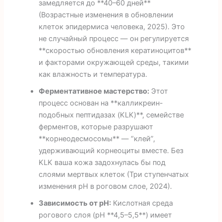
замедляется до **40–60 дней**
(Возрастные изменения в обновлении
клеток эпидермиса человека, 2025). Это
не случайный процесс — он регулируется
**скоростью обновления кератиноцитов**
и факторами окружающей среды, такими
как влажность и температура.
Ферментативное мастерство:
Этот
процесс основан на **калликреин-
подобных пептидазах (KLK)**, семействе
ферментов, которые разрушают
**корнеодесмосомы** — “клей”,
удерживающий корнеоциты вместе. Без
KLK ваша кожа задохнулась бы под
слоями мертвых клеток (Три ступенчатых
изменения pH в роговом слое, 2024).
Зависимость от pH:
Кислотная среда
рогового слоя (pH **4,5–5,5**) имеет