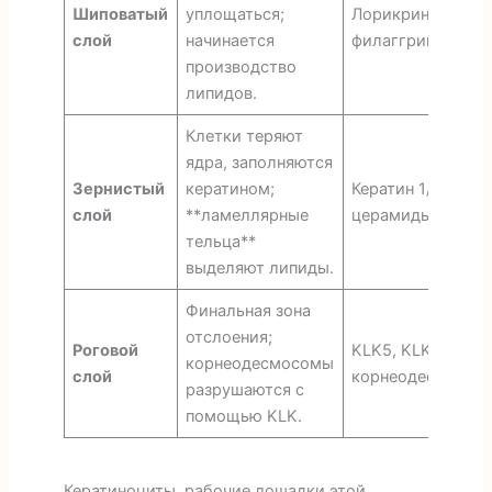
Шиповатый
уплощаться;
Лорикрин,
слой
начинается
филаггрин
производство
липидов.
Клетки теряют
ядра, заполняются
Зернистый
кератином;
Кератин 1/10,
слой
**ламеллярные
церамиды
тельца**
выделяют липиды.
Финальная зона
отслоения;
Роговой
KLK5, KLK7,
корнеодесмосомы
слой
корнеодесмозин
разрушаются с
помощью KLK.
Кератиноциты, рабочие лошадки этой