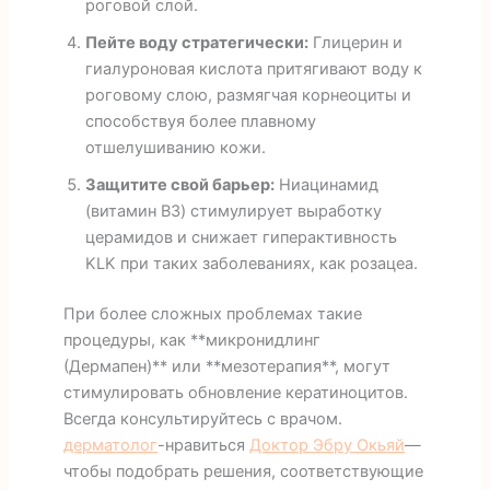
роговой слой.
Пейте воду стратегически:
Глицерин и
гиалуроновая кислота притягивают воду к
роговому слою, размягчая корнеоциты и
способствуя более плавному
отшелушиванию кожи.
Защитите свой барьер:
Ниацинамид
(витамин B3) стимулирует выработку
церамидов и снижает гиперактивность
KLK при таких заболеваниях, как розацеа.
При более сложных проблемах такие
процедуры, как **микронидлинг
(Дермапен)** или **мезотерапия**, могут
стимулировать обновление кератиноцитов.
Всегда консультируйтесь с врачом.
дерматолог
-нравиться
Доктор Эбру Окьяй
—
чтобы подобрать решения, соответствующие