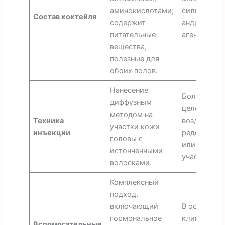
аминокислотами;
сильные
Состав коктейля
содержит
андрогенм
питательные
агенты.
вещества,
полезные для
обоих полов.
Нанесение
Более
диффузным
целенаправ
методом на
Техника
воздействи
участки кожи
инъекции
редеющие 
головы с
или облыс
истонченными
участки.
волосками.
Комплексный
подход,
включающий
В основном
гормональное
клинически
Вспомогательные