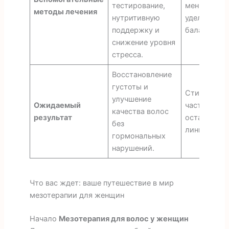
тестирование,
меньше вни
методы лечения
нутритивную
уделяется 
поддержку и
балансу.
снижение уровня
стресса.
Восстановление
густоты и
Стимуляция
улучшение
Ожидаемый
часто напра
качества волос
результат
остановку 
без
линий.
гормональных
нарушений.
Что вас ждет: ваше путешествие в мир
мезотерапии для женщин
Начало
Мезотерапия для волос у женщин