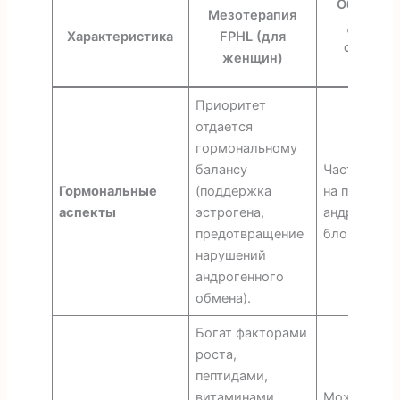
Общая ме
Мезотерапия
для вол
Характеристика
FPHL (для
ориенти
женщин)
муж
Приоритет
отдается
гормональному
балансу
Часто акце
Гормональные
(поддержка
на подавле
аспекты
эстрогена,
андрогенов
предотвращение
блокаторы 
нарушений
андрогенного
обмена).
Богат факторами
роста,
пептидами,
витаминами,
Может соде