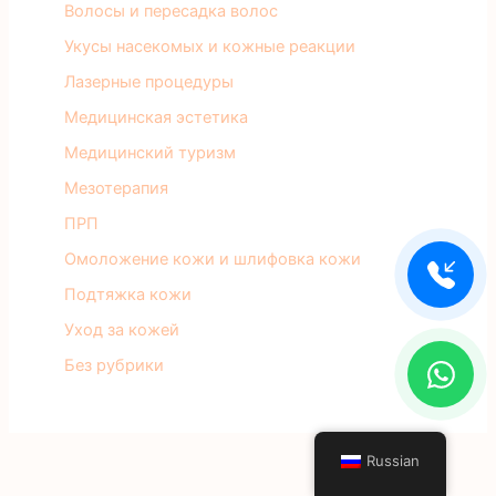
Волосы и пересадка волос
Укусы насекомых и кожные реакции
Лазерные процедуры
Медицинская эстетика
Медицинский туризм
Мезотерапия
ПРП
Омоложение кожи и шлифовка кожи
Подтяжка кожи
Уход за кожей
Без рубрики
Russian