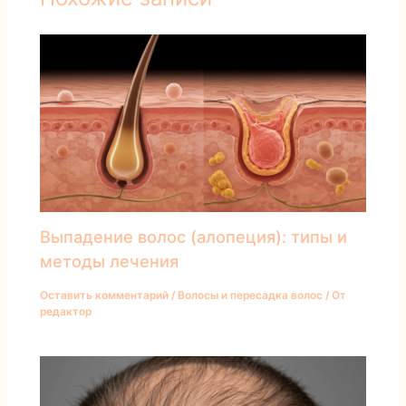
Выпадение волос (алопеция): типы и
методы лечения
Оставить комментарий
/
Волосы и пересадка волос
/ От
редактор