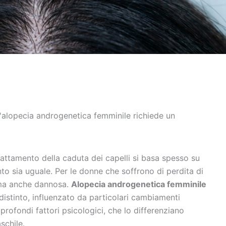
l'alopecia androgenetica femminile richiede un
attamento della caduta dei capelli si basa spesso su
o sia uguale. Per le donne che soffrono di perdita di
, ma anche dannosa.
Alopecia androgenetica femminile
distinto, influenzato da particolari cambiamenti
profondi fattori psicologici, che lo differenziano
schile.