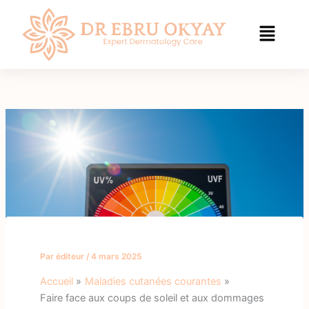
Aller
au
contenu
Par
éditeur
/
4 mars 2025
Accueil
Maladies cutanées courantes
Faire face aux coups de soleil et aux dommages