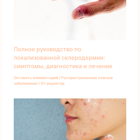
Полное руководство по
локализованной склеродермии:
симптомы, диагностика и лечение
Оставить комментарий
/
Распространенные кожные
заболевания
/ От
редактор