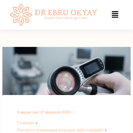
Перейти
к
содержанию
К
редактор
/
27 февраля 2026 г.
Главная
Распространенные кожные заболевания