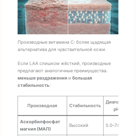
Производные витамина С: более щадящая
альтернатива для чувствительной кожи.
Если LAA слишком жёсткий, производные
предлагают аналогичные преимущества.
меньше раздражения
и
большая
стабильность
:
Диапазон
Производная
Стабильность
pH
Аскорбилфосфат
Ч
Высокий
5.0–7.0
магния (МАП)
к