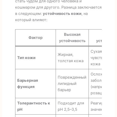
стать чудом для одного человека и
кошмаром для другого. Разница заключается
в следующем:
устойчивость кожи
, на
который влияют:
Высокая
Низкая
Фактор
устойчивость
устойчиво
Сухая, тонкая
Жирная,
Тип кожи
чувствительн
толстая кожа
кожа
Осложненные
Поврежденный
Барьерная
заболевания
липидный
функция
(например, эк
барьер
розацеа)
Толерантность к
Подходит для
Реагирует на
pH
pH 2,5–3,5
значения pH <