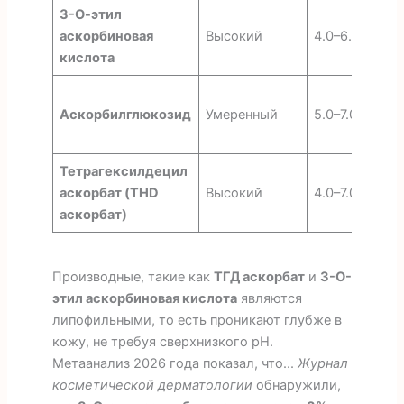
3-О-этил
Г
аскорбиновая
Высокий
4.0–6.0
с
кислота
О
Аскорбилглюкозид
Умеренный
5.0–7.0
о
э
Тетрагексилдецил
Г
аскорбат (THD
Высокий
4.0–7.0
п
аскорбат)
д
Производные, такие как
ТГД аскорбат
и
3-O-
этил аскорбиновая кислота
являются
липофильными, то есть проникают глубже в
кожу, не требуя сверхнизкого pH.
Метаанализ 2026 года показал, что...
Журнал
косметической дерматологии
обнаружили,