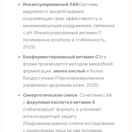
Инкапсулированный ЛАК
Системы
медленного высвобождения,
сохраняющие свою эффективность и
минимизирующие раздражение, связанное
с pH (Инкапсулированный витамин С:
полимерные носители и стабильность,
2025).
Биоферментированный витамин С
Эта
форма производится методом микробной
ферментации.
менее кислый
и более
биодоступные (Персонализированное
управление здоровьем кожи, 2025).
Синергетические смеси
: Сочетание LAA
с
феруловая кислота и витамин Е
стабилизирует формулу и усиливает
антиоксидантную защиту
(Рандомизированное слепое исследование
с разделением лица на две половины,