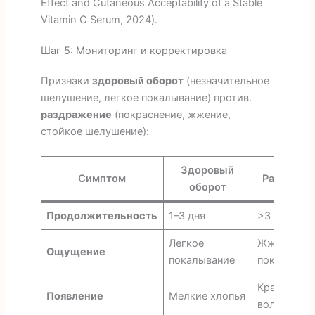
Effect and Cutaneous Acceptability of a Stable
Vitamin C Serum, 2024).
Шаг 5: Мониторинг и корректировка
Признаки
здоровый оборот
(незначительное
шелушение, легкое покалывание) против.
раздражение
(покраснение, жжение,
стойкое шелушение):
Здоровый
Симптом
Раздраже
оборот
Продолжительность
1–3 дня
>3 дня
Легкое
Жжение/
Ощущение
покалывание
покалыван
Красные пя
Появление
Мелкие хлопья
волдыри