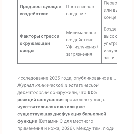
Первое прим
Предшествующее
Постепенное
или высокая
воздействие
введение
концентрация
Воздействие
Минимальное
Факторы стресса
высокого уро
воздействие
окружающей
ультрафиоле
УФ-излучения/
среды
излучения/
загрязнения
загрязнения
Исследование 2025 года, опубликованное в...
Журнал клинической и эстетической
дерматологии
обнаружили, что
60%
реакций шелушения
произошло у лиц с
чувствительная кожа или уже
существующая дисфункция барьерной
функции
(Витамин С для местного
применения и кожа, 2026). Между тем, люди