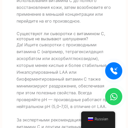
использования витамина С до полного
восстановления кожи, затем возобновите его
применение в меньшей концентрации или
перейдите на его производное.
Существуют ли сыворотки с витамином С,
которые не вызывают шелушения?
Да! Ищите сыворотки с производными
витамина С (например, тетрагексилдецил
аскорбатом или аскорбилглюкозидом),
которые менее кислые и более стабильные.
Инкапсулированный LAA или
биоферментированный витамин С также
минимизируют раздражение, обеспечивая
при этом полезные свойства. Всегда
проверяйте pH — производные работают при
нейтральном pH (5,0–7,0), в отличие от LAA.
Russian
За экспертными рекомендациями по
витамину С и другим активным компонентам