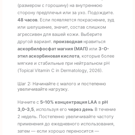
(размером с горошину) на внутреннюю
сторону предплечья или за ухо. Подождите.
48 часов
. Если появляется покраснение, зуд
или шелушение, значит, состав слишком
агрессивен для вашей кожи. Выберите
другой вариант.
производная
нравиться
аскорбилфосфат магния (МАП)
или
3-O-
этил аскорбиновая кислота
, которые более
мягкие и стабильные при нейтральном pH
(Topical Vitamin C in Dermatology, 2026).
Шаг 2: Начинайте с малого и постепенно
увеличивайте нагрузку.
Начните с
5–10% концентрация LAA
в
pH
3,0–3,5
, используя его
через день
В течение
2 недель. Постепенно увеличивайте частоту
применения до ежедневного использования,
затем — если хорошо переносится —