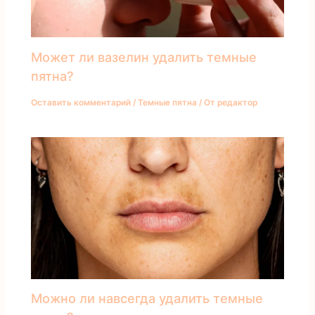
Может ли вазелин удалить темные
пятна?
Оставить комментарий
/
Темные пятна
/ От
редактор
Можно ли навсегда удалить темные