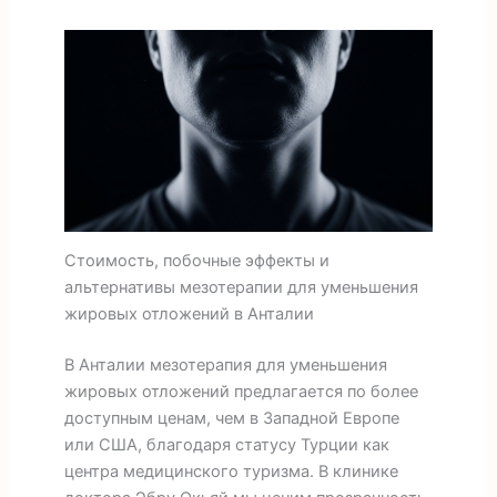
Стоимость, побочные эффекты и
альтернативы мезотерапии для уменьшения
жировых отложений в Анталии
В Анталии мезотерапия для уменьшения
жировых отложений предлагается по более
доступным ценам, чем в Западной Европе
или США, благодаря статусу Турции как
центра медицинского туризма. В клинике