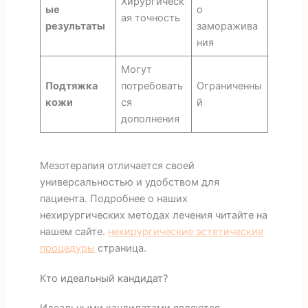
Хирургическ
ые
о
ая точность
результаты
заморажива
ния
Могут
Подтяжка
потребовать
Ограниченны
кожи
ся
й
дополнения
Мезотерапия отличается своей
универсальностью и удобством для
пациента. Подробнее о наших
нехирургических методах лечения читайте на
нашем сайте.
нехирургические эстетические
процедуры
страница.
Кто идеальный кандидат?