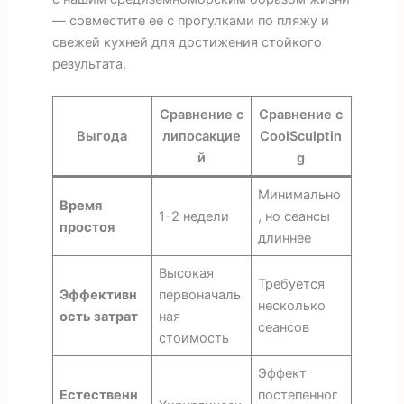
— совместите ее с прогулками по пляжу и
свежей кухней для достижения стойкого
результата.
Сравнение с
Сравнение с
Выгода
липосакцие
CoolSculptin
й
g
Минимально
Время
1-2 недели
, но сеансы
простоя
длиннее
Высокая
Требуется
Эффективн
первоначаль
несколько
ость затрат
ная
сеансов
стоимость
Эффект
Естественн
постепенног