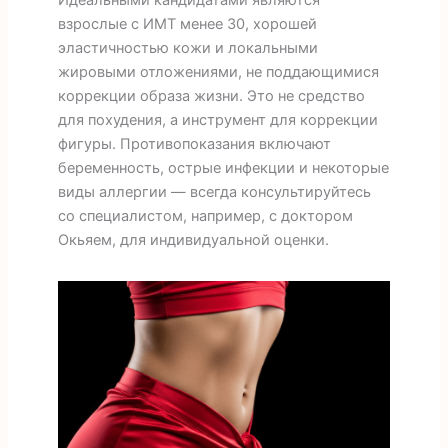
Идеальными кандидатами являются
взрослые с ИМТ менее 30, хорошей
эластичностью кожи и локальными
жировыми отложениями, не поддающимися
коррекции образа жизни. Это не средство
для похудения, а инструмент для коррекции
фигуры. Противопоказания включают
беременность, острые инфекции и некоторые
виды аллергии — всегда консультируйтесь
со специалистом, например, с доктором
Окьяем, для индивидуальной оценки.