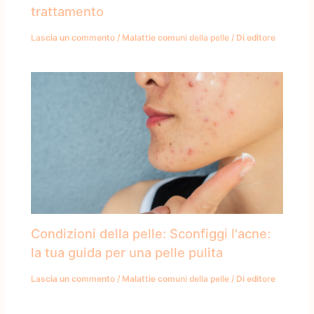
trattamento
Lascia un commento
/
Malattie comuni della pelle
/ Di
editore
Condizioni della pelle: Sconfiggi l'acne:
la tua guida per una pelle pulita
Lascia un commento
/
Malattie comuni della pelle
/ Di
editore