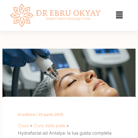
Vai
al
contenuto
Di
editore
/
25 aprile 2025
Casa
Cura della pelle
Hydrafacial ad Antalya: la tua guida completa