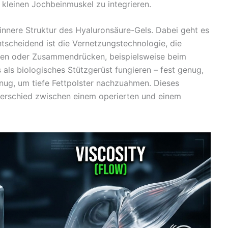
d kleinen Jochbeinmuskel zu integrieren.
innere Struktur des Hyaluronsäure-Gels. Dabei geht es
Entscheidend ist die Vernetzungstechnologie, die
nen oder Zusammendrücken, beispielsweise beim
als biologisches Stützgerüst fungieren – fest genug,
enug, um tiefe Fettpolster nachzuahmen. Dieses
terschied zwischen einem operierten und einem