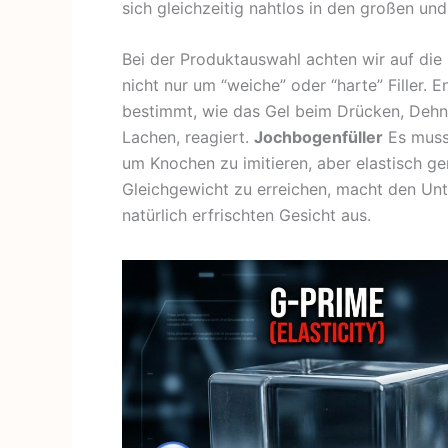
sich gleichzeitig nahtlos in den großen un
Bei der Produktauswahl achten wir auf die 
nicht nur um “weiche” oder “harte” Filler. 
bestimmt, wie das Gel beim Drücken, Deh
Lachen, reagiert.
Jochbogenfüller
Es muss 
um Knochen zu imitieren, aber elastisch g
Gleichgewicht zu erreichen, macht den Un
natürlich erfrischten Gesicht aus.