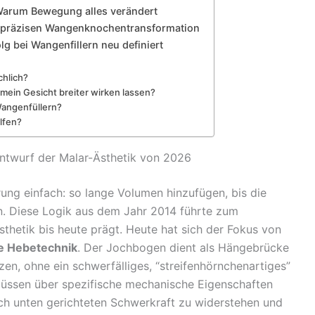
Warum Bewegung alles verändert
er präzisen Wangenknochentransformation
g bei Wangenfillern neu definiert
chlich?
mein Gesicht breiter wirken lassen?
Wangenfüllern?
lfen?
Entwurf der Malar-Ästhetik von 2026
ung einfach: so lange Volumen hinzufügen, bis die
. Diese Logik aus dem Jahr 2014 führte zum
thetik bis heute prägt. Heute hat sich der Fokus von
e Hebetechnik
. Der Jochbogen dient als Hängebrücke
zen, ohne ein schwerfälliges, “streifenhörnchenartiges”
ssen über spezifische mechanische Eigenschaften
ach unten gerichteten Schwerkraft zu widerstehen und