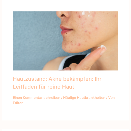
Hautzustand: Akne bekämpfen: Ihr
Leitfaden für reine Haut
Einen Kommentar schreiben
/
Häufige Hautkrankheiten
/ Von
Editor