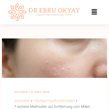
Zum
Inhalt
springen
Von
Editor
/
9. März 2026
Startseite
Häufige Hautkrankheiten
7 sichere Methoden zur Entfernung von Milien