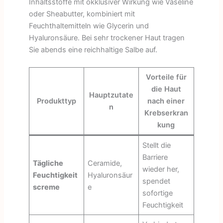
Inhaltsstoffe mit okklusiver Wirkung wie Vaseline
oder Sheabutter, kombiniert mit
Feuchthaltemitteln wie Glycerin und
Hyaluronsäure. Bei sehr trockener Haut tragen
Sie abends eine reichhaltige Salbe auf.
Vorteile für
die Haut
Hauptzutate
Produkttyp
nach einer
n
Krebserkran
kung
Stellt die
Barriere
Tägliche
Ceramide,
wieder her,
Feuchtigkeit
Hyaluronsäur
spendet
screme
e
sofortige
Feuchtigkeit