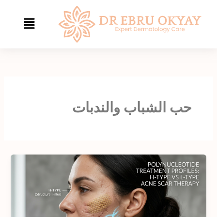
نتقل
لى
لمحتوى
حب الشباب والندبات